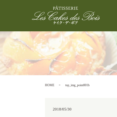
HOME
top_img_point001b
2018/05/30