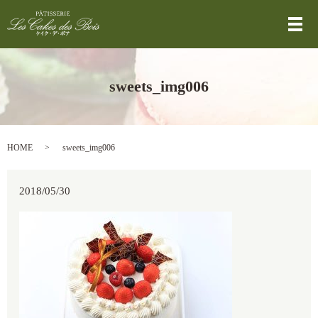
メ
sweets_img006
HOME
sweets_img006
2018/05/30