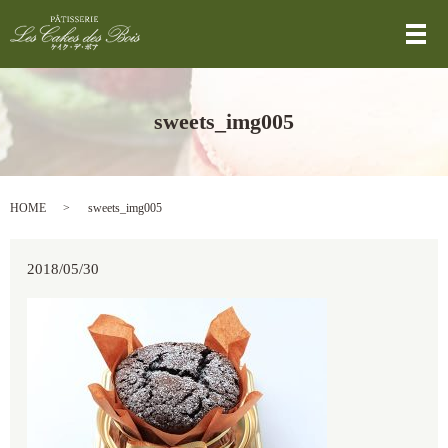
メ
sweets_img005
HOME
sweets_img005
2018/05/30