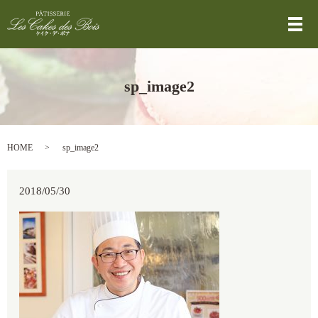
メ
sp_image2
HOME
sp_image2
2018/05/30