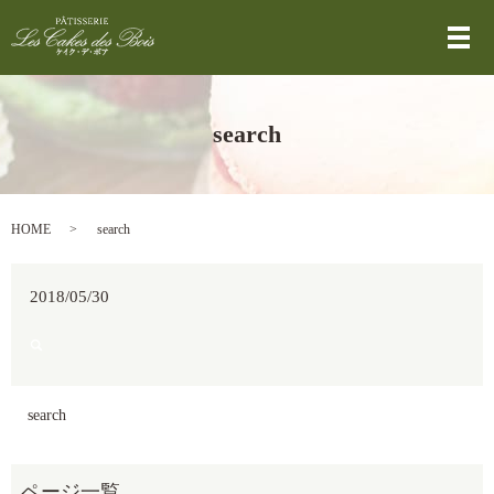
メ
search
HOME
search
2018/05/30
search