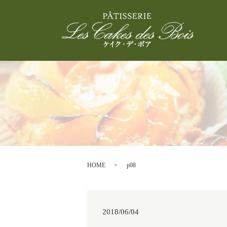
HOME
p08
2018/06/04