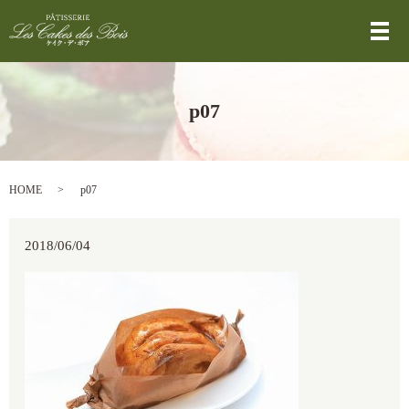
メ
p07
HOME
p07
2018/06/04