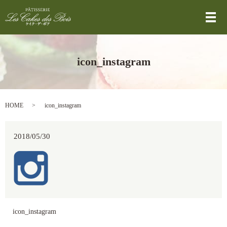
メ
icon_instagram
HOME
icon_instagram
2018/05/30
icon_instagram